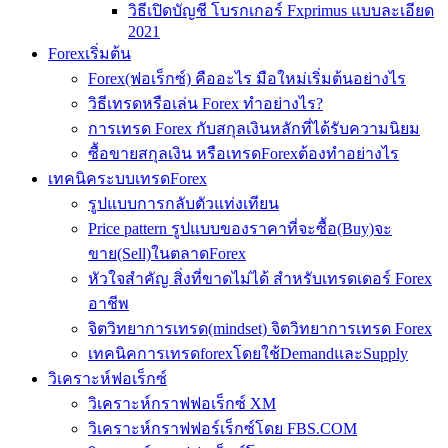
วิธีเปิดบัญชี โบรกเกอร์ Fxprimus แบบละเอียด
2021
Forexเริ่มต้น
Forex(ฟอเร็กซ์) คืออะไร มือใหม่เริ่มต้นอย่างไร
วิธีเทรดหรือเล่น Forex ทำอย่างไร?
การเทรด Forex กับสกุลเงินหลักที่ได้รับความนิยม
ซื้อขายสกุลเงิน หรือเทรดForexต้องทำอย่างไร
เทคนิคระบบเทรดForex
รูปแบบการกลับตัวแท่งเทียน
Price pattern รูปแบบของราคาที่จะซื้อ(Buy)จะ
ขาย(Sell)ในตลาดForex
หัวใจสำคัญ สิ่งที่ขาดไม่ได้ สำหรับเทรดเดอร์ Forex
อาชีพ
จิตวิทยาการเทรด(mindset) จิตวิทยาการเทรด Forex
เทคนิคการเทรดforexโดยใช้DemandและSupply
วิเคราะห์ฟอเร็กซ์
วิเคราะห์กราฟฟอเร็กซ์ XM
วิเคราะห์กราฟฟอร์เร็กซ์โดย FBS.COM