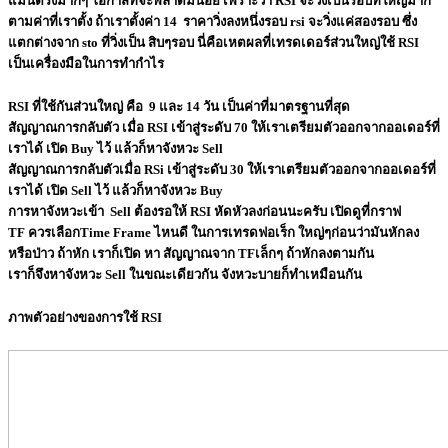
แม่นตรงมากๆ โอกาสที่จะพลาดมีน้อย เพราะว่า RSI จะวิ่งเป็นรอบที่ใหญ่มาก
ตามค่าที่เราตั้ง ถ้าเราตั้งค่า 14 ราคาวิ่งลงหนึ่งรอบ rsi จะวิ่งแค่สองรอบ ซึ่ง
แตกต่างจาก sto ที่วิ่งเป็น สิบๆรอบ นี่คือเหตผลที่เทรดเดอร์ส่วนใหญ่ใช้ RSI
เป็นเครื่องมือในการทำกำไร
RSI ที่ใช้กันส่วนใหญ่ คือ 9 และ 14 วัน เป็นค่าที่มาตรฐานที่สุด
สัญญาณการกลับตัว เมื่อ RSI เข้าสู่ระดับ 70 ให้เราเตรียมตัวออกจากออเดอร์ที่
เราได้ เปิด Buy ไว้ แล้วก็หาจังหวะ Sell
สัญญาณการกลับตัวเมื่อ RSi เข้าสู่ระดับ 30 ให้เราเตรียมตัวออกจากออเดอร์ที่
เราได้ เปิด Sell ไว้ แล้วก็หาจังหวะ Buy
การหาจังหวะเข้า Sell ต้องรอให้ RSI หัดหัวลงก่อนนะครับ เปิดดูที่กราฟ
TF
ควรเลือกTime Frame ไหนดี ในการเทรดฟอเร็ก
ใหญ่ๆก่อนว่ามันหักลง
หรือป่าว ถ้าหัก เราก็เปิด หา สัญญาณจาก TFเล็กๆ ถ้าหักลงตามกัน
เราก็จึงหาจังหวะ Sell ในขณะเดียวกัน จังหวะบายก็ทำเหมือนกัน
ภาพตัวอย่างของการใช้ RSI