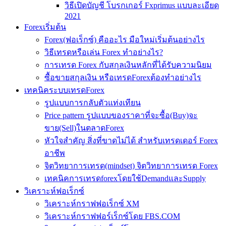
วิธีเปิดบัญชี โบรกเกอร์ Fxprimus แบบละเอียด
2021
Forexเริ่มต้น
Forex(ฟอเร็กซ์) คืออะไร มือใหม่เริ่มต้นอย่างไร
วิธีเทรดหรือเล่น Forex ทำอย่างไร?
การเทรด Forex กับสกุลเงินหลักที่ได้รับความนิยม
ซื้อขายสกุลเงิน หรือเทรดForexต้องทำอย่างไร
เทคนิคระบบเทรดForex
รูปแบบการกลับตัวแท่งเทียน
Price pattern รูปแบบของราคาที่จะซื้อ(Buy)จะ
ขาย(Sell)ในตลาดForex
หัวใจสำคัญ สิ่งที่ขาดไม่ได้ สำหรับเทรดเดอร์ Forex
อาชีพ
จิตวิทยาการเทรด(mindset) จิตวิทยาการเทรด Forex
เทคนิคการเทรดforexโดยใช้DemandและSupply
วิเคราะห์ฟอเร็กซ์
วิเคราะห์กราฟฟอเร็กซ์ XM
วิเคราะห์กราฟฟอร์เร็กซ์โดย FBS.COM