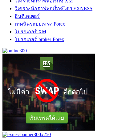
วิเคราะห์กราฟฟอเร็กซ์ XM
วิเคราะห์กราฟฟอเร็กซ์โดย EXNESS
อินดิเคเตอร์
เทคนิคระบบเทรด Forex
โบรกเกอร์ XM
โบรกเกอร์-broker-Forex