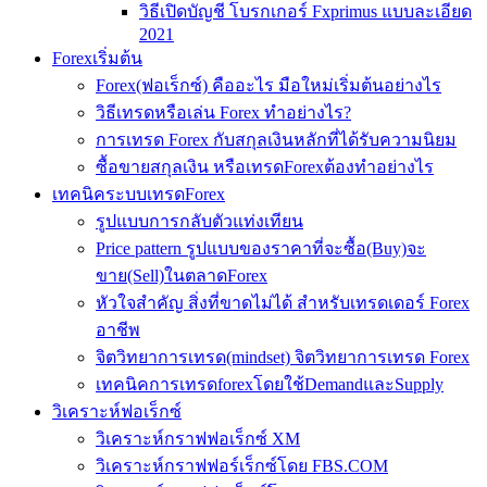
วิธีเปิดบัญชี โบรกเกอร์ Fxprimus แบบละเอียด
2021
Forexเริ่มต้น
Forex(ฟอเร็กซ์) คืออะไร มือใหม่เริ่มต้นอย่างไร
วิธีเทรดหรือเล่น Forex ทำอย่างไร?
การเทรด Forex กับสกุลเงินหลักที่ได้รับความนิยม
ซื้อขายสกุลเงิน หรือเทรดForexต้องทำอย่างไร
เทคนิคระบบเทรดForex
รูปแบบการกลับตัวแท่งเทียน
Price pattern รูปแบบของราคาที่จะซื้อ(Buy)จะ
ขาย(Sell)ในตลาดForex
หัวใจสำคัญ สิ่งที่ขาดไม่ได้ สำหรับเทรดเดอร์ Forex
อาชีพ
จิตวิทยาการเทรด(mindset) จิตวิทยาการเทรด Forex
เทคนิคการเทรดforexโดยใช้DemandและSupply
วิเคราะห์ฟอเร็กซ์
วิเคราะห์กราฟฟอเร็กซ์ XM
วิเคราะห์กราฟฟอร์เร็กซ์โดย FBS.COM