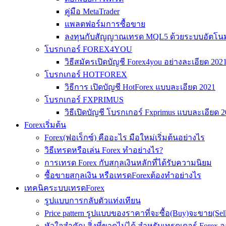
คู่มือ MetaTrader
แพลตฟอร์มการซื้อขาย
ลงทุนกับสัญญาณเทรด MQL5 ด้วยระบบอัตโนมั
โบรกเกอร์ FOREX4YOU
วิธีสมัครเปิดบัญชี Forex4you อย่างละเอียด 202
โบรกเกอร์ HOTFOREX
วิธีการ เปิดบัญชี HotForex แบบละเอียด 2021
โบรกเกอร์ FXPRIMUS
วิธีเปิดบัญชี โบรกเกอร์ Fxprimus แบบละเอียด 
Forexเริ่มต้น
Forex(ฟอเร็กซ์) คืออะไร มือใหม่เริ่มต้นอย่างไร
วิธีเทรดหรือเล่น Forex ทำอย่างไร?
การเทรด Forex กับสกุลเงินหลักที่ได้รับความนิยม
ซื้อขายสกุลเงิน หรือเทรดForexต้องทำอย่างไร
เทคนิคระบบเทรดForex
รูปแบบการกลับตัวแท่งเทียน
Price pattern รูปแบบของราคาที่จะซื้อ(Buy)จะขาย(Se
หัวใจสำคัญ สิ่งที่ขาดไม่ได้ สำหรับเทรดเดอร์ Forex 