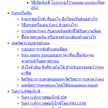
วิธีเปิดบัญชี โบรกเกอร์ Fxprimus แบบละเอียด
2021
Forexเริ่มต้น
Forex(ฟอเร็กซ์) คืออะไร มือใหม่เริ่มต้นอย่างไร
วิธีเทรดหรือเล่น Forex ทำอย่างไร?
การเทรด Forex กับสกุลเงินหลักที่ได้รับความนิยม
ซื้อขายสกุลเงิน หรือเทรดForexต้องทำอย่างไร
เทคนิคระบบเทรดForex
รูปแบบการกลับตัวแท่งเทียน
Price pattern รูปแบบของราคาที่จะซื้อ(Buy)จะ
ขาย(Sell)ในตลาดForex
หัวใจสำคัญ สิ่งที่ขาดไม่ได้ สำหรับเทรดเดอร์ Forex
อาชีพ
จิตวิทยาการเทรด(mindset) จิตวิทยาการเทรด Forex
เทคนิคการเทรดforexโดยใช้DemandและSupply
วิเคราะห์ฟอเร็กซ์
วิเคราะห์กราฟฟอเร็กซ์ XM
วิเคราะห์กราฟฟอร์เร็กซ์โดย FBS.COM