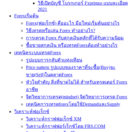
วิธีเปิดบัญชี โบรกเกอร์ Fxprimus แบบละเอียด
2021
Forexเริ่มต้น
Forex(ฟอเร็กซ์) คืออะไร มือใหม่เริ่มต้นอย่างไร
วิธีเทรดหรือเล่น Forex ทำอย่างไร?
การเทรด Forex กับสกุลเงินหลักที่ได้รับความนิยม
ซื้อขายสกุลเงิน หรือเทรดForexต้องทำอย่างไร
เทคนิคระบบเทรดForex
รูปแบบการกลับตัวแท่งเทียน
Price pattern รูปแบบของราคาที่จะซื้อ(Buy)จะ
ขาย(Sell)ในตลาดForex
หัวใจสำคัญ สิ่งที่ขาดไม่ได้ สำหรับเทรดเดอร์ Forex
อาชีพ
จิตวิทยาการเทรด(mindset) จิตวิทยาการเทรด Forex
เทคนิคการเทรดforexโดยใช้DemandและSupply
วิเคราะห์ฟอเร็กซ์
วิเคราะห์กราฟฟอเร็กซ์ XM
วิเคราะห์กราฟฟอร์เร็กซ์โดย FBS.COM