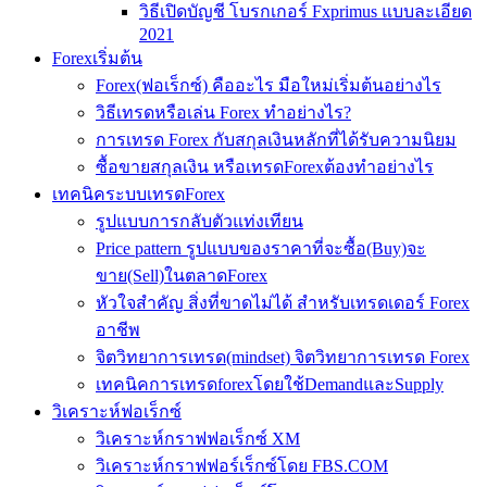
วิธีเปิดบัญชี โบรกเกอร์ Fxprimus แบบละเอียด
2021
Forexเริ่มต้น
Forex(ฟอเร็กซ์) คืออะไร มือใหม่เริ่มต้นอย่างไร
วิธีเทรดหรือเล่น Forex ทำอย่างไร?
การเทรด Forex กับสกุลเงินหลักที่ได้รับความนิยม
ซื้อขายสกุลเงิน หรือเทรดForexต้องทำอย่างไร
เทคนิคระบบเทรดForex
รูปแบบการกลับตัวแท่งเทียน
Price pattern รูปแบบของราคาที่จะซื้อ(Buy)จะ
ขาย(Sell)ในตลาดForex
หัวใจสำคัญ สิ่งที่ขาดไม่ได้ สำหรับเทรดเดอร์ Forex
อาชีพ
จิตวิทยาการเทรด(mindset) จิตวิทยาการเทรด Forex
เทคนิคการเทรดforexโดยใช้DemandและSupply
วิเคราะห์ฟอเร็กซ์
วิเคราะห์กราฟฟอเร็กซ์ XM
วิเคราะห์กราฟฟอร์เร็กซ์โดย FBS.COM