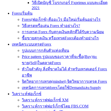
วิธีเปิดบัญชี โบรกเกอร์ Fxprimus แบบละเอียด
2021
Forexเริ่มต้น
Forex(ฟอเร็กซ์) คืออะไร มือใหม่เริ่มต้นอย่างไร
วิธีเทรดหรือเล่น Forex ทำอย่างไร?
การเทรด Forex กับสกุลเงินหลักที่ได้รับความนิยม
ซื้อขายสกุลเงิน หรือเทรดForexต้องทำอย่างไร
เทคนิคระบบเทรดForex
รูปแบบการกลับตัวแท่งเทียน
Price pattern รูปแบบของราคาที่จะซื้อ(Buy)จะ
ขาย(Sell)ในตลาดForex
หัวใจสำคัญ สิ่งที่ขาดไม่ได้ สำหรับเทรดเดอร์ Forex
อาชีพ
จิตวิทยาการเทรด(mindset) จิตวิทยาการเทรด Forex
เทคนิคการเทรดforexโดยใช้DemandและSupply
วิเคราะห์ฟอเร็กซ์
วิเคราะห์กราฟฟอเร็กซ์ XM
วิเคราะห์กราฟฟอร์เร็กซ์โดย FBS.COM