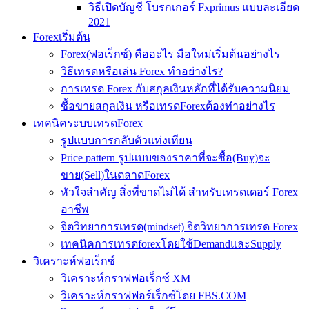
วิธีเปิดบัญชี โบรกเกอร์ Fxprimus แบบละเอียด
2021
Forexเริ่มต้น
Forex(ฟอเร็กซ์) คืออะไร มือใหม่เริ่มต้นอย่างไร
วิธีเทรดหรือเล่น Forex ทำอย่างไร?
การเทรด Forex กับสกุลเงินหลักที่ได้รับความนิยม
ซื้อขายสกุลเงิน หรือเทรดForexต้องทำอย่างไร
เทคนิคระบบเทรดForex
รูปแบบการกลับตัวแท่งเทียน
Price pattern รูปแบบของราคาที่จะซื้อ(Buy)จะ
ขาย(Sell)ในตลาดForex
หัวใจสำคัญ สิ่งที่ขาดไม่ได้ สำหรับเทรดเดอร์ Forex
อาชีพ
จิตวิทยาการเทรด(mindset) จิตวิทยาการเทรด Forex
เทคนิคการเทรดforexโดยใช้DemandและSupply
วิเคราะห์ฟอเร็กซ์
วิเคราะห์กราฟฟอเร็กซ์ XM
วิเคราะห์กราฟฟอร์เร็กซ์โดย FBS.COM