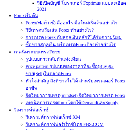
วิธีเปิดบัญชี โบรกเกอร์ Fxprimus แบบละเอียด
2021
Forexเริ่มต้น
Forex(ฟอเร็กซ์) คืออะไร มือใหม่เริ่มต้นอย่างไร
วิธีเทรดหรือเล่น Forex ทำอย่างไร?
การเทรด Forex กับสกุลเงินหลักที่ได้รับความนิยม
ซื้อขายสกุลเงิน หรือเทรดForexต้องทำอย่างไร
เทคนิคระบบเทรดForex
รูปแบบการกลับตัวแท่งเทียน
Price pattern รูปแบบของราคาที่จะซื้อ(Buy)จะ
ขาย(Sell)ในตลาดForex
หัวใจสำคัญ สิ่งที่ขาดไม่ได้ สำหรับเทรดเดอร์ Forex
อาชีพ
จิตวิทยาการเทรด(mindset) จิตวิทยาการเทรด Forex
เทคนิคการเทรดforexโดยใช้DemandและSupply
วิเคราะห์ฟอเร็กซ์
วิเคราะห์กราฟฟอเร็กซ์ XM
วิเคราะห์กราฟฟอร์เร็กซ์โดย FBS.COM