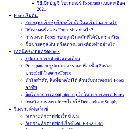
วิธีเปิดบัญชี โบรกเกอร์ Fxprimus แบบละเอียด
2021
Forexเริ่มต้น
Forex(ฟอเร็กซ์) คืออะไร มือใหม่เริ่มต้นอย่างไร
วิธีเทรดหรือเล่น Forex ทำอย่างไร?
การเทรด Forex กับสกุลเงินหลักที่ได้รับความนิยม
ซื้อขายสกุลเงิน หรือเทรดForexต้องทำอย่างไร
เทคนิคระบบเทรดForex
รูปแบบการกลับตัวแท่งเทียน
Price pattern รูปแบบของราคาที่จะซื้อ(Buy)จะ
ขาย(Sell)ในตลาดForex
หัวใจสำคัญ สิ่งที่ขาดไม่ได้ สำหรับเทรดเดอร์ Forex
อาชีพ
จิตวิทยาการเทรด(mindset) จิตวิทยาการเทรด Forex
เทคนิคการเทรดforexโดยใช้DemandและSupply
วิเคราะห์ฟอเร็กซ์
วิเคราะห์กราฟฟอเร็กซ์ XM
วิเคราะห์กราฟฟอร์เร็กซ์โดย FBS.COM