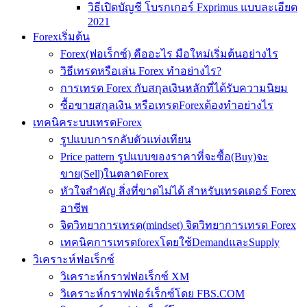
วิธีเปิดบัญชี โบรกเกอร์ Fxprimus แบบละเอียด
2021
Forexเริ่มต้น
Forex(ฟอเร็กซ์) คืออะไร มือใหม่เริ่มต้นอย่างไร
วิธีเทรดหรือเล่น Forex ทำอย่างไร?
การเทรด Forex กับสกุลเงินหลักที่ได้รับความนิยม
ซื้อขายสกุลเงิน หรือเทรดForexต้องทำอย่างไร
เทคนิคระบบเทรดForex
รูปแบบการกลับตัวแท่งเทียน
Price pattern รูปแบบของราคาที่จะซื้อ(Buy)จะ
ขาย(Sell)ในตลาดForex
หัวใจสำคัญ สิ่งที่ขาดไม่ได้ สำหรับเทรดเดอร์ Forex
อาชีพ
จิตวิทยาการเทรด(mindset) จิตวิทยาการเทรด Forex
เทคนิคการเทรดforexโดยใช้DemandและSupply
วิเคราะห์ฟอเร็กซ์
วิเคราะห์กราฟฟอเร็กซ์ XM
วิเคราะห์กราฟฟอร์เร็กซ์โดย FBS.COM