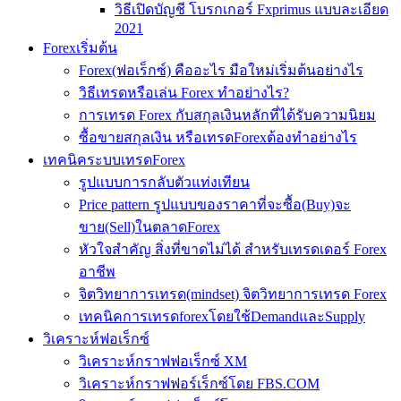
วิธีเปิดบัญชี โบรกเกอร์ Fxprimus แบบละเอียด
2021
Forexเริ่มต้น
Forex(ฟอเร็กซ์) คืออะไร มือใหม่เริ่มต้นอย่างไร
วิธีเทรดหรือเล่น Forex ทำอย่างไร?
การเทรด Forex กับสกุลเงินหลักที่ได้รับความนิยม
ซื้อขายสกุลเงิน หรือเทรดForexต้องทำอย่างไร
เทคนิคระบบเทรดForex
รูปแบบการกลับตัวแท่งเทียน
Price pattern รูปแบบของราคาที่จะซื้อ(Buy)จะ
ขาย(Sell)ในตลาดForex
หัวใจสำคัญ สิ่งที่ขาดไม่ได้ สำหรับเทรดเดอร์ Forex
อาชีพ
จิตวิทยาการเทรด(mindset) จิตวิทยาการเทรด Forex
เทคนิคการเทรดforexโดยใช้DemandและSupply
วิเคราะห์ฟอเร็กซ์
วิเคราะห์กราฟฟอเร็กซ์ XM
วิเคราะห์กราฟฟอร์เร็กซ์โดย FBS.COM