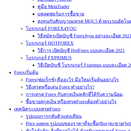
คู่มือ MetaTrader
แพลตฟอร์มการซื้อขาย
ลงทุนกับสัญญาณเทรด MQL5 ด้วยระบบอัตโนมั
โบรกเกอร์ FOREX4YOU
วิธีสมัครเปิดบัญชี Forex4you อย่างละเอียด 202
โบรกเกอร์ HOTFOREX
วิธีการ เปิดบัญชี HotForex แบบละเอียด 2021
โบรกเกอร์ FXPRIMUS
วิธีเปิดบัญชี โบรกเกอร์ Fxprimus แบบละเอียด 
Forexเริ่มต้น
Forex(ฟอเร็กซ์) คืออะไร มือใหม่เริ่มต้นอย่างไร
วิธีเทรดหรือเล่น Forex ทำอย่างไร?
การเทรด Forex กับสกุลเงินหลักที่ได้รับความนิยม
ซื้อขายสกุลเงิน หรือเทรดForexต้องทำอย่างไร
เทคนิคระบบเทรดForex
รูปแบบการกลับตัวแท่งเทียน
Price pattern รูปแบบของราคาที่จะซื้อ(Buy)จะขาย(Se
หัวใจสำคัญ สิ่งที่ขาดไม่ได้ สำหรับเทรดเดอร์ Forex 