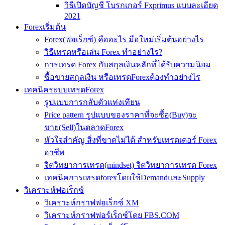
วิธีเปิดบัญชี โบรกเกอร์ Fxprimus แบบละเอียด
2021
Forexเริ่มต้น
Forex(ฟอเร็กซ์) คืออะไร มือใหม่เริ่มต้นอย่างไร
วิธีเทรดหรือเล่น Forex ทำอย่างไร?
การเทรด Forex กับสกุลเงินหลักที่ได้รับความนิยม
ซื้อขายสกุลเงิน หรือเทรดForexต้องทำอย่างไร
เทคนิคระบบเทรดForex
รูปแบบการกลับตัวแท่งเทียน
Price pattern รูปแบบของราคาที่จะซื้อ(Buy)จะ
ขาย(Sell)ในตลาดForex
หัวใจสำคัญ สิ่งที่ขาดไม่ได้ สำหรับเทรดเดอร์ Forex
อาชีพ
จิตวิทยาการเทรด(mindset) จิตวิทยาการเทรด Forex
เทคนิคการเทรดforexโดยใช้DemandและSupply
วิเคราะห์ฟอเร็กซ์
วิเคราะห์กราฟฟอเร็กซ์ XM
วิเคราะห์กราฟฟอร์เร็กซ์โดย FBS.COM