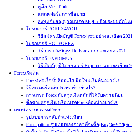
คู่มือ MetaTrader
แพลตฟอร์มการซื้อขาย
ลงทุนกับสัญญาณเทรด MQL5 ด้วยระบบอัตโนมั
โบรกเกอร์ FOREX4YOU
วิธีสมัครเปิดบัญชี Forex4you อย่างละเอียด 202
โบรกเกอร์ HOTFOREX
วิธีการ เปิดบัญชี HotForex แบบละเอียด 2021
โบรกเกอร์ FXPRIMUS
วิธีเปิดบัญชี โบรกเกอร์ Fxprimus แบบละเอียด 
Forexเริ่มต้น
Forex(ฟอเร็กซ์) คืออะไร มือใหม่เริ่มต้นอย่างไร
วิธีเทรดหรือเล่น Forex ทำอย่างไร?
การเทรด Forex กับสกุลเงินหลักที่ได้รับความนิยม
ซื้อขายสกุลเงิน หรือเทรดForexต้องทำอย่างไร
เทคนิคระบบเทรดForex
รูปแบบการกลับตัวแท่งเทียน
Price pattern รูปแบบของราคาที่จะซื้อ(Buy)จะขาย(Se
หัวใจสำคัญ สิ่งที่ขาดไม่ได้ สำหรับเทรดเดอร์ Forex 