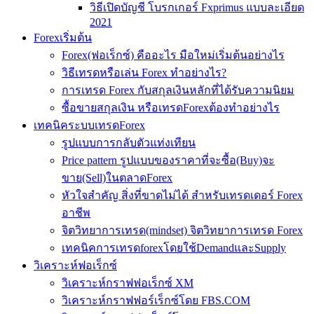
วิธีเปิดบัญชี โบรกเกอร์ Fxprimus แบบละเอียด
2021
Forexเริ่มต้น
Forex(ฟอเร็กซ์) คืออะไร มือใหม่เริ่มต้นอย่างไร
วิธีเทรดหรือเล่น Forex ทำอย่างไร?
การเทรด Forex กับสกุลเงินหลักที่ได้รับความนิยม
ซื้อขายสกุลเงิน หรือเทรดForexต้องทำอย่างไร
เทคนิคระบบเทรดForex
รูปแบบการกลับตัวแท่งเทียน
Price pattern รูปแบบของราคาที่จะซื้อ(Buy)จะ
ขาย(Sell)ในตลาดForex
หัวใจสำคัญ สิ่งที่ขาดไม่ได้ สำหรับเทรดเดอร์ Forex
อาชีพ
จิตวิทยาการเทรด(mindset) จิตวิทยาการเทรด Forex
เทคนิคการเทรดforexโดยใช้DemandและSupply
วิเคราะห์ฟอเร็กซ์
วิเคราะห์กราฟฟอเร็กซ์ XM
วิเคราะห์กราฟฟอร์เร็กซ์โดย FBS.COM