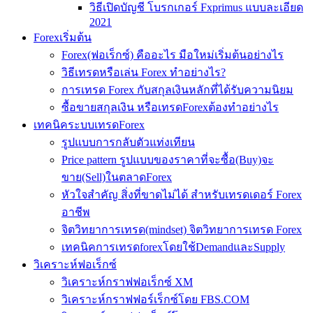
วิธีเปิดบัญชี โบรกเกอร์ Fxprimus แบบละเอียด
2021
Forexเริ่มต้น
Forex(ฟอเร็กซ์) คืออะไร มือใหม่เริ่มต้นอย่างไร
วิธีเทรดหรือเล่น Forex ทำอย่างไร?
การเทรด Forex กับสกุลเงินหลักที่ได้รับความนิยม
ซื้อขายสกุลเงิน หรือเทรดForexต้องทำอย่างไร
เทคนิคระบบเทรดForex
รูปแบบการกลับตัวแท่งเทียน
Price pattern รูปแบบของราคาที่จะซื้อ(Buy)จะ
ขาย(Sell)ในตลาดForex
หัวใจสำคัญ สิ่งที่ขาดไม่ได้ สำหรับเทรดเดอร์ Forex
อาชีพ
จิตวิทยาการเทรด(mindset) จิตวิทยาการเทรด Forex
เทคนิคการเทรดforexโดยใช้DemandและSupply
วิเคราะห์ฟอเร็กซ์
วิเคราะห์กราฟฟอเร็กซ์ XM
วิเคราะห์กราฟฟอร์เร็กซ์โดย FBS.COM