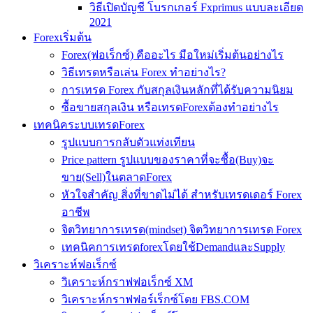
วิธีเปิดบัญชี โบรกเกอร์ Fxprimus แบบละเอียด
2021
Forexเริ่มต้น
Forex(ฟอเร็กซ์) คืออะไร มือใหม่เริ่มต้นอย่างไร
วิธีเทรดหรือเล่น Forex ทำอย่างไร?
การเทรด Forex กับสกุลเงินหลักที่ได้รับความนิยม
ซื้อขายสกุลเงิน หรือเทรดForexต้องทำอย่างไร
เทคนิคระบบเทรดForex
รูปแบบการกลับตัวแท่งเทียน
Price pattern รูปแบบของราคาที่จะซื้อ(Buy)จะ
ขาย(Sell)ในตลาดForex
หัวใจสำคัญ สิ่งที่ขาดไม่ได้ สำหรับเทรดเดอร์ Forex
อาชีพ
จิตวิทยาการเทรด(mindset) จิตวิทยาการเทรด Forex
เทคนิคการเทรดforexโดยใช้DemandและSupply
วิเคราะห์ฟอเร็กซ์
วิเคราะห์กราฟฟอเร็กซ์ XM
วิเคราะห์กราฟฟอร์เร็กซ์โดย FBS.COM