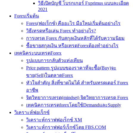
วิธีเปิดบัญชี โบรกเกอร์ Fxprimus แบบละเอียด
2021
Forexเริ่มต้น
Forex(ฟอเร็กซ์) คืออะไร มือใหม่เริ่มต้นอย่างไร
วิธีเทรดหรือเล่น Forex ทำอย่างไร?
การเทรด Forex กับสกุลเงินหลักที่ได้รับความนิยม
ซื้อขายสกุลเงิน หรือเทรดForexต้องทำอย่างไร
เทคนิคระบบเทรดForex
รูปแบบการกลับตัวแท่งเทียน
Price pattern รูปแบบของราคาที่จะซื้อ(Buy)จะ
ขาย(Sell)ในตลาดForex
หัวใจสำคัญ สิ่งที่ขาดไม่ได้ สำหรับเทรดเดอร์ Forex
อาชีพ
จิตวิทยาการเทรด(mindset) จิตวิทยาการเทรด Forex
เทคนิคการเทรดforexโดยใช้DemandและSupply
วิเคราะห์ฟอเร็กซ์
วิเคราะห์กราฟฟอเร็กซ์ XM
วิเคราะห์กราฟฟอร์เร็กซ์โดย FBS.COM